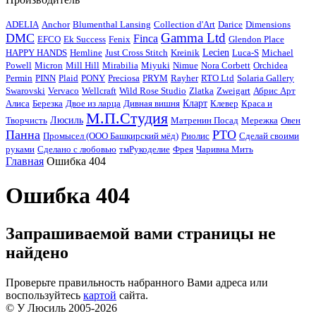
ADELIA
Anchor
Blumenthal Lansing
Collection d'Art
Darice
Dimensions
Gamma Ltd
DMC
Finca
EFCO
Ek Success
Fenix
Glendon Place
HAPPY HANDS
Hemline
Just Cross Stitch
Kreinik
Lecien
Luca-S
Michael
Powell
Micron
Mill Hill
Mirabilia
Miyuki
Nimue
Nora Corbett
Orchidea
Permin
PINN
Plaid
PONY
Preciosa
PRYM
Rayher
RTO Ltd
Solaria Gallery
Swarovski
Vervaco
Wellcraft
Wild Rose Studio
Zlatka
Zweigart
Абрис Арт
Алиса
Березка
Двое из ларца
Дивная вишня
Кларт
Клевер
Краса и
М.П.Студия
Творчисть
Люсиль
Матренин Посад
Мережка
Овен
Панна
РТО
Промысел (ООО Башкирский мёд)
Риолис
Сделай своими
руками
Сделано с любовью
тмРукоделиe
Фрея
Чаривна Мить
Главная
Ошибка 404
Ошибка 404
Запрашиваемой вами страницы не
найдено
Проверьте правильность набранного Вами адреса или
воспользуйтесь
картой
сайта.
© У Люсиль 2005-2026