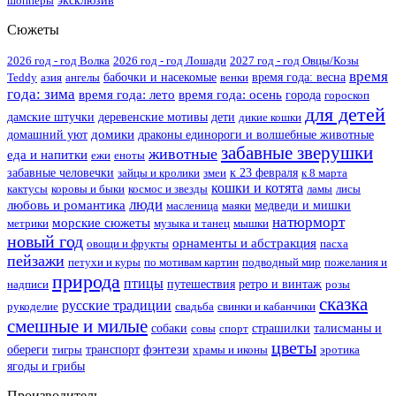
шопперы
эксклюзив
Сюжеты
2026 год - год Волка
2026 год - год Лошади
2027 год - год Овцы/Козы
время
Teddy
азия
ангелы
бабочки и насекомые
венки
время года: весна
года: зима
время года: лето
время года: осень
города
гороскоп
для детей
дамские штучки
деревенские мотивы
дети
дикие кошки
домики
домашний уют
драконы единороги и волшебные животные
забавные зверушки
животные
еда и напитки
ежи
еноты
забавные человечки
зайцы и кролики
змеи
к 23 февраля
к 8 марта
кошки и котята
кактусы
коровы и быки
космос и звезды
ламы
лисы
люди
любовь и романтика
масленица
маяки
медведи и мишки
натюрморт
морские сюжеты
метрики
музыка и танец
мышки
новый год
орнаменты и абстракция
овощи и фрукты
пасха
пейзажи
петухи и куры
по мотивам картин
подводный мир
пожелания и
природа
птицы
надписи
путешествия
ретро и винтаж
розы
сказка
русские традиции
рукоделие
свадьба
свинки и кабанчики
смешные и милые
собаки
совы
спорт
страшилки
талисманы и
цветы
фэнтези
обереги
тигры
транспорт
храмы и иконы
эротика
ягоды и грибы
Производитель