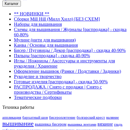
Каталог
** НОВИНКИ **
Сборки Mill Hill (Милл Хилл) [БЕЗ СХЕМ]
Наборы для вышивания
Схемы для вышивания / Журналы [распродажа] - скидка
60-80%
Мулине (нити для вышивания)
Канва / Основы для вышивания
Бисер / Пуговицы / Декор [распродажа] - скидка 40-90%
Пяльцы [распродажа] - скидка 40-90%
Иглы / Ножницы / Аксессуары и инструменты для
рукоделия / Хранение
Оформление вышивок (Рамки / Подставки / Задники)
Рукоделие и творчество
Готовые изделия [распродажа] - скидка 50-90%
РАСПРОДАЖА / Снято с продажи | Снято с
производства / Сертификаты
Тематические подборки
Техника работы
аппликация
бархатный шов
бисероплетение
болгарский крест
валяние
вышивание
вязание
вышивка бисером
вышивка лентами
гладь