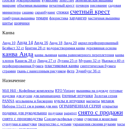
гобелен
декорирование
кумихимо
лонгстич
люневильская вышивка
макраме
объемная вышивка
печатный крест
пэчворк
рисование
садовая
счетный крест
миниатюра
сашико
скрапбукинг
стежки
тамбурная вышивка
темари
флористика
хардангер
частичная вышивка
шитье
шовчики
Канва
Аида 14
Аида 10
Аида 16
Аида 18
Аида 20
акрил перфорированный
Белфаст 32 ct
Бритни 28 ct
водорастворимая канва
деревянная основа
канва Аида
канва льняная
канва равномерного переплетения
канва
хлопок
Кашель 28 ct
Линда 27 ct
Лугана 25 ct
Мурано 32 ct
Ньюкасл 40 ct
пластиковая канва
перфорированная бумага
синтетическая бумага
страмин
ткань с нанесенным рисунком
фетр
Эдинбург 36 ct
Назначение
Mill Hill - Кофейные комплекты
RTO Vintage
вышивка на одежде
готовые
изделия
для кухни
для начинающих
ёлочные игрушки
Золотая серия
PANNA
игольницы и бискорню
куклы и игрушки
магниты
меланж
Наборы 11х11 см и рамки для них
ОГРАНИЧЕННАЯ СЕРИЯ
открытки
снято с продажи
подарки для рукодельниц
подушки
раритет
снято с производства
Союзмультфильм
сумки
сумочки и кошельки
сундучки и шкатулки
творчество с детьми
украшения своими руками
часы